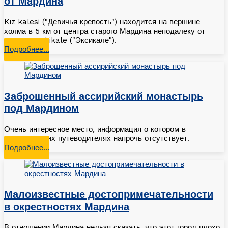
от Мардина
Kız kalesi ("Девичья крепость") находится на вершине
холма в 5 км от центра старого Мардина неподалеку от
деревни Eskikale ("Эксикале").
Подробнее…
Заброшенный ассирийский монастырь
под Мардином
Очень интересное место, информация о котором в
туристических путеводителях напрочь отсутствует.
Подробнее…
Малоизвестные достопримечательности
в окрестностях Мардина
В отношении Мардина нельзя сказать, что этот город плохо