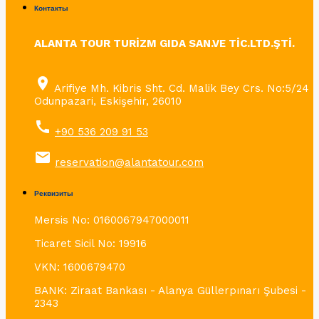
Контакты
ALANTA TOUR TURİZM GIDA SAN.VE TİC.LTD.ŞTİ.
place
Arifiye Mh. Kibris Sht. Cd. Malik Bey Crs. No:5/24
Odunpazari, Eskişehir, 26010
call
+90 536 209 91 53
email
reservation@alantatour.com
Реквизиты
Mersis No: 0160067947000011
Ticaret Sicil No: 19916
VKN: 1600679470
BANK: Ziraat Bankası - Alanya Güllerpınarı Şubesi -
2343