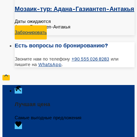
Мозаик-тур: Адана-Газиантеп-Антакья
Даты ожидаются
Адана-Газиантеп-Антакья
Забронировать
Есть вопросы по бронированию?
Звоните нам по телефону
+90 555 026 8283
или
пишите на
WhatsApp
.

beach_access
Лучшая цена
Самые выгодные предложения
favorite