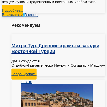
перцем луком и традиционным восточным хлебом типа
лаваша.
Подробнее…
В начало
<
1
2
3
В конец
Рекомендуем
Митра Тур. Древние храмы и загадки
Восточной Турции
Даты ожидаются
Стамбул-Газиантеп-гора Немрут - Согматар - Мардин-
Мидьят
Забронировать
10 / 10