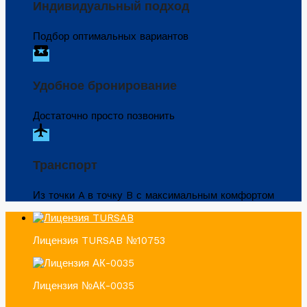
Индивидуальный подход
Подбор оптимальных вариантов
local_activity
Удобное бронирование
Достаточно просто позвонить
flight
Транспорт
Из точки A в точку B с максимальным комфортом
Лицензия TURSAB №10753
Лицензия №АК-0035