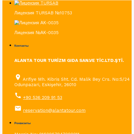
Лицензия TURSAB №10753
Лицензия №АК-0035
Контакты
ALANTA TOUR TURİZM GIDA SAN.VE TİC.LTD.ŞTİ.
place
Arifiye Mh. Kibris Sht. Cd. Malik Bey Crs. No:5/24
Odunpazari, Eskişehir, 26010
call
+90 536 209 91 53
email
reservation@alantatour.com
Реквизиты