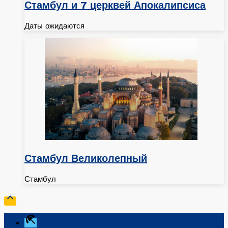
Стамбул и 7 церквей Апокалипсиса
Даты ожидаются
Стамбул Великолепный
Стамбул

beach_access