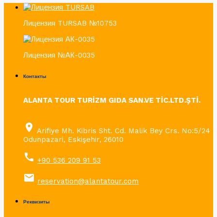
Лицензия TURSAB №10753
Лицензия №АК-0035
Контакты
ALANTA TOUR TURİZM GIDA SAN.VE TİC.LTD.ŞTİ.
place
Arifiye Mh. Kibris Sht. Cd. Malik Bey Crs. No:5/24
Odunpazari, Eskişehir, 26010
call
+90 536 209 91 53
email
reservation@alantatour.com
Реквизиты