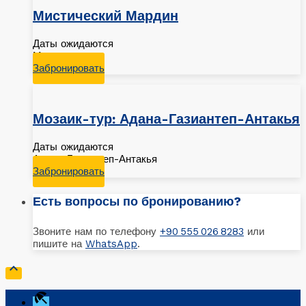
Мистический Мардин
Даты ожидаются
Мардин
Забронировать
Мозаик-тур: Адана-Газиантеп-Антакья
Даты ожидаются
Адана-Газиантеп-Антакья
Забронировать
Есть вопросы по бронированию?
Звоните нам по телефону
+90 555 026 8283
или
пишите на
WhatsApp
.

beach_access