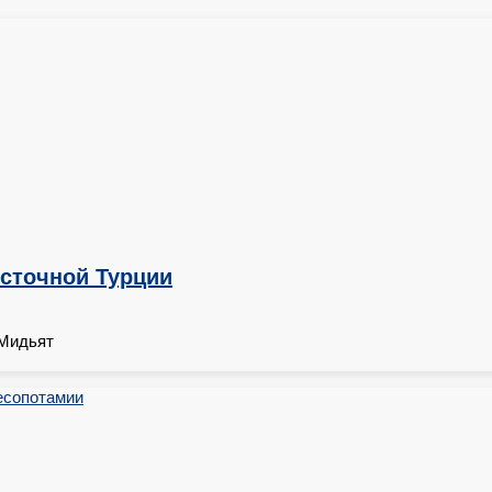
осточной Турции
 Мидьят