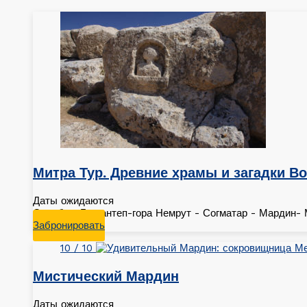
Митра Тур. Древние храмы и загадки В
Даты ожидаются
Стамбул-Газиантеп-гора Немрут - Согматар - Мардин-
Забронировать
10 / 10
Мистический Мардин
Даты ожидаются