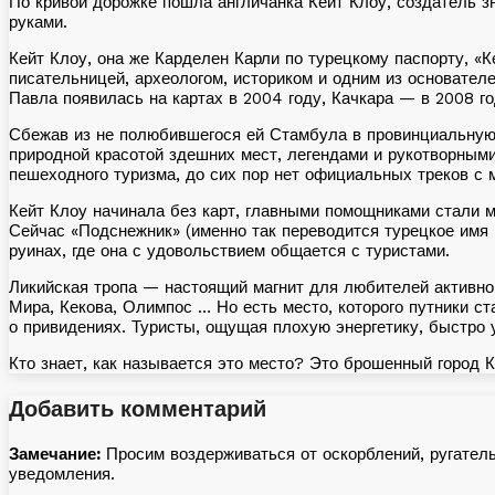
По кривой дорожке пошла англичанка Кейт Клоу, создатель 
руками.
Кейт Клоу, она же Карделен Карли по турецкому паспорту, «К
писательницей, археологом, историком и одним из основател
Павла появилась на картах в 2004 году, Качкара — в 2008 го
Сбежав из не полюбившегося ей Стамбула в провинциальную 
природной красотой здешних мест, легендами и рукотворными
пешеходного туризма, до сих пор нет официальных треков с 
Кейт Клоу начинала без карт, главными помощниками стали м
Сейчас «Подснежник» (именно так переводится турецкое имя 
руинах, где она с удовольствием общается с туристами.
Ликийская тропа — настоящий магнит для любителей активно
Мира, Кекова, Олимпос … Но есть место, которого путники с
о привидениях. Туристы, ощущая плохую энергетику, быстро 
Кто знает, как называется это место? Это брошенный город 
Добавить комментарий
Замечание:
Просим воздерживаться от оскорблений, ругател
уведомления.