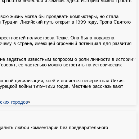
 красотой небесной и земной. Здесь историю можно трогать
а всю жизнь могла бы продавать компьютеры, но стала
урции. Ликийский путь открыт в 1999 году, Тропа Святого
крестностей полуострова Текке. Она была поражена
очему в стране, имеющей огромный потенциал для развития
не задаться известным вопросом о роли личности в истории?
оворят, ее частенько можно встретить на исторических
ошной цивилизации, коей и является невероятная Ликия.
-турецкой войны 1919−1922 годов. Местные рассказывают
ских городов
»
далить любой комментарий без предварительного