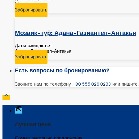
Мардин
Забронировать
Мозаик-тур: Адана-Газиантеп-Антакья
Даты ожидаются
Адана-Газиантеп-Антакья
Забронировать
Есть вопросы по бронированию?
Звоните нам по телефону
+90 555 026 8283
или пишите

beach_access
Лучшая цена
Самые выгодные предложения