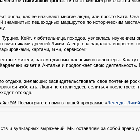
знаменитой
Ликийской тропы
. Пятьсот километров счастья меж
ейт абла», как ее называют многие люди, или просто Катя. Он
ей знаменитых пешеходных маршрутов по историческим местам Т
ду.
Турцию, Кейт, любительница походов, увлеклась изучением о
 памятниками древней Ликии. А еще она задалась вопросом: п
маркировками, картами, GPS, сервисом?
естные жители, затем единомышленники и волонтеры. Как тут 
Карделен) живет в Анталье и продолжает свою деятельность. Г
го отдыха, желающих засвидетельствовать свое почтение роск
тараются избегать. Люди не стали здесь селиться после греко
уходят отсюда.
Кайакёй! Посмотрите с нами в нашей программе «
Легенды Ликий
ьств и вульгарных выражений. Мы оставляем за собой право у