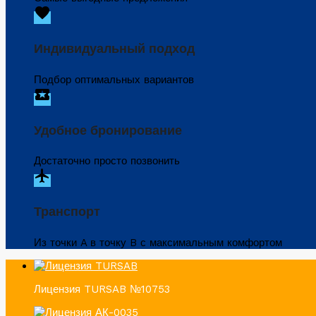
favorite
Индивидуальный подход
Подбор оптимальных вариантов
local_activity
Удобное бронирование
Достаточно просто позвонить
flight
Транспорт
Из точки A в точку B с максимальным комфортом
Лицензия TURSAB №10753