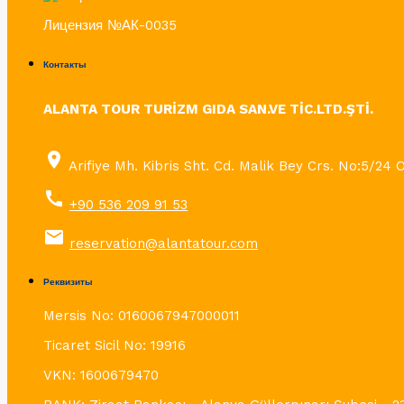
Лицензия №АК-0035
Контакты
ALANTA TOUR TURİZM GIDA SAN.VE TİC.LTD.ŞTİ.
place
Arifiye Mh. Kibris Sht. Cd. Malik Bey Crs. No:5/24 
call
+90 536 209 91 53
email
reservation@alantatour.com
Реквизиты
Mersis No: 0160067947000011
Ticaret Sicil No: 19916
VKN: 1600679470