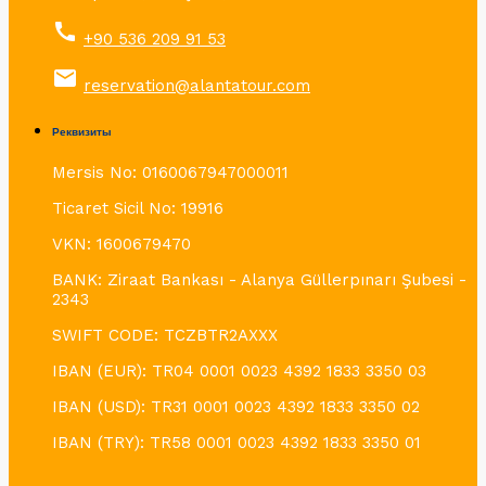
call
+90 536 209 91 53
email
reservation@alantatour.com
Реквизиты
Mersis No: 0160067947000011
Ticaret Sicil No: 19916
VKN: 1600679470
BANK: Ziraat Bankası - Alanya Güllerpınarı Şubesi -
2343
SWIFT CODE: TCZBTR2AXXX
IBAN (EUR): TR04 0001 0023 4392 1833 3350 03
IBAN (USD): TR31 0001 0023 4392 1833 3350 02
IBAN (TRY): TR58 0001 0023 4392 1833 3350 01