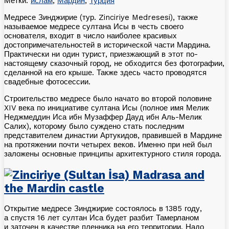
Метки:
ислам
,
Мардин
,
Турция
Медресе Зинджирие (тур. Zinciriye Medresesi), также
называемое медресе султана Исы в честь своего
основателя, входит в число наиболее красивых
достопримечательностей в исторической части Мардина.
Практически ни один турист, приезжающий в этот по-
настоящему сказочный город, не обходится без фотографии,
сделанной на его крыше. Также здесь часто проводятся
свадебные фотосессии.
Строительство медресе было начато во второй половине
XIV века по инициативе султана Исы (полное имя Мелик
Неджмеддин Иса ибн Музаффер Дауд ибн Аль-Мелик
Салих), которому было суждено стать последним
представителем династии Артукидов, правившей в Мардине
на протяжении почти четырех веков. Именно при ней был
заложены основные принципы архитектурного стиля города.
Открытие медресе Зинджирие состоялось в 1385 году,
а спустя 16 лет султан Иса будет разбит Тамерланом
и заточен в качестве пленника на его территории. Надо