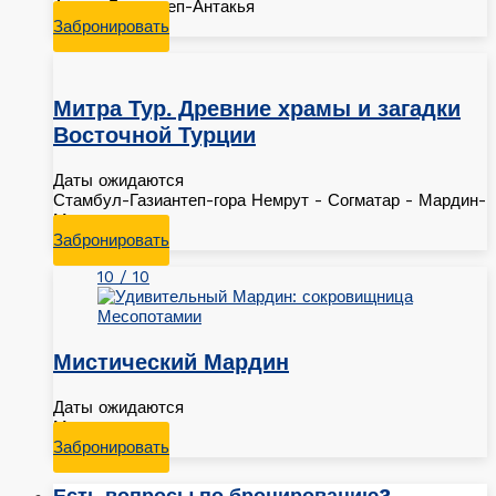
Адана-Газиантеп-Антакья
Забронировать
Митра Тур. Древние храмы и загадки
Восточной Турции
Даты ожидаются
Стамбул-Газиантеп-гора Немрут - Согматар - Мардин-
Мидьят
Забронировать
10 / 10
Мистический Мардин
Даты ожидаются
Мардин
Забронировать
Есть вопросы по бронированию?