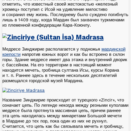
отметить, что известный своей жестокостью «железный
хромец» поступил с Исой на удивление милостиво
и сохранил ему жизнь. Последнему было суждено погибнуть
лишь в 1409 году, когда Мардин был захвачен туркменами
из племенной конфедерации Кара-Коюнлу.
Медресе Зинджирие располагается у подножья
мардинской
крепости
напротив южных ворот и как бы встроено в склон
горы. Здание медресе имеет два этажа и внутренний дворик
с бассейном. На его территории в настоящий момент
находится мечеть, гробница султана Исы, курсы Корана
и т. п.
Раннее здесь в течение нескольких десятилетий
размещался городской музей Мардина.
Название Зинджирие происходит от турецкого «Zincir», что
означает цепь. По легенде некогда между резными куполами
медресе была протянута массивная цепь, причем раннее
эта цепь находилась между минаретами Большой мечети
в Мардине до тех пор, пока один из них не рухнул.
Считается, что цепь как бы связывала мечеть и гробницу,