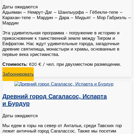
Даты ожидаются
Адыяман – Немрут-Даг – Шанлыурфа – Гёбекли-тепе –
Карахан-тепе – Мардин – Дара – Мидьят – Мор Габриэль –
Мардин
Эта удивительная программа - погружение в историю и
прикосновение к таинственной земле между Тигром и
Евфратом. Нас ждут удивительные города, загадочные
древние святилища, монастыри и храмы, основанные в
первые века христианства.
Стоимость
: 620 € / чел. при двухместном размещении.
Забронировать
Древний город Сагаласос, Испарта
и Бурдур
Даты ожидаются
Мы едем в горы на север от Антальи, среди Тавских гор
лежит античный город Сагалассос. Также мы посетим