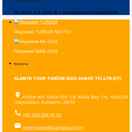
Из точки A в точку B с максимальным комфортом
Лицензия TURSAB №10753
Лицензия №АК-0035
Контакты
ALANTA TOUR TURİZM GIDA SAN.VE TİC.LTD.ŞTİ.
place
Arifiye Mh. Kibris Sht. Cd. Malik Bey Crs. No:5/24
Odunpazari, Eskişehir, 26010
call
+90 536 209 91 53
email
reservation@alantatour.com