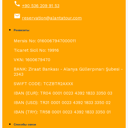
call
+90 536 209 91 53
email
reservation@alantatour.com
Реквизиты
Mersis No: 0160067947000011
Ticaret Sicil No: 19916
VKN: 1600679470
BANK: Ziraat Bankası - Alanya Güllerpınarı Şubesi -
2343
SWIFT CODE: TCZBTR2AXXX
IBAN (EUR): TR04 0001 0023 4392 1833 3350 03
IBAN (USD): TR31 0001 0023 4392 1833 3350 02
IBAN (TRY): TR58 0001 0023 4392 1833 3350 01
Способы связи