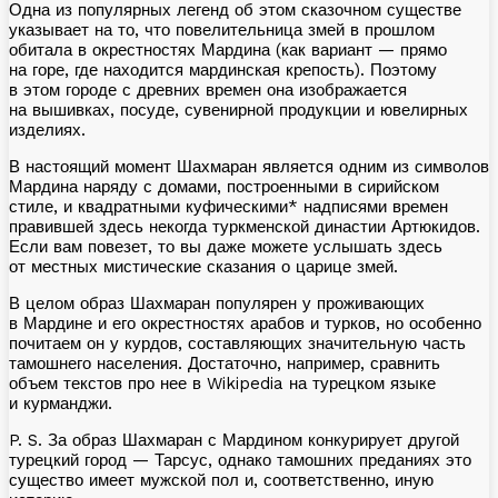
Одна из популярных легенд об этом сказочном существе
указывает на то, что повелительница змей в прошлом
обитала в окрестностях Мардина (как вариант — прямо
на горе, где находится мардинская крепость). Поэтому
в этом городе с древних времен она изображается
на вышивках, посуде, сувенирной продукции и ювелирных
изделиях.
В настоящий момент Шахмаран является одним из символов
Мардина наряду с домами, построенными в сирийском
стиле, и квадратными куфическими* надписями времен
правившей здесь некогда туркменской династии Артюкидов.
Если вам повезет, то вы даже можете услышать здесь
от местных мистические сказания о царице змей.
В целом образ Шахмаран популярен у проживающих
в Мардине и его окрестностях арабов и турков, но особенно
почитаем он у курдов, составляющих значительную часть
тамошнего населения. Достаточно, например, сравнить
объем текстов про нее в Wikipedia на турецком языке
и курманджи.
P. S.
За образ Шахмаран с Мардином конкурирует другой
турецкий город — Тарсус, однако тамошних преданиях это
существо имеет мужской пол и, соответственно, иную