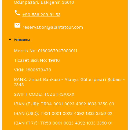
Odunpazari, Eskişehir, 26010
call
+90 536 209 91 53
email
reservation@alantatour.com
Реквизиты
Mersis No: 0160067947000011
Ticaret Sicil No: 19916
VKN: 1600679470
BANK: Ziraat Bankası - Alanya Güllerpınarı Şubesi -
2343
SWIFT CODE: TCZBTR2AXXX
IBAN (EUR): TR04 0001 0023 4392 1833 3350 03
IBAN (USD): TR31 0001 0023 4392 1833 3350 02
IBAN (TRY): TR58 0001 0023 4392 1833 3350 01