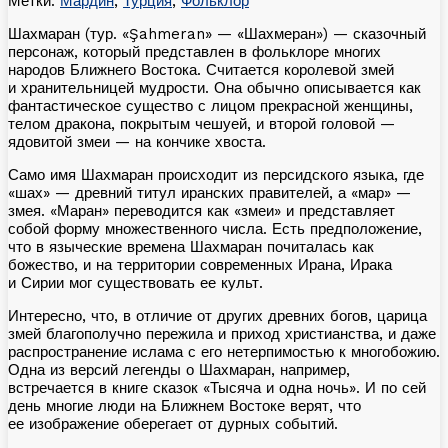
Метки:
Мардин
,
Турция
,
Фольклор
Шахмаран (тур. «Şahmeran» — «Шахмеран») — сказочный
персонаж, который представлен в фольклоре многих
народов Ближнего Востока. Считается королевой змей
и хранительницей мудрости. Она обычно описывается как
фантастическое существо с лицом прекрасной женщины,
телом дракона, покрытым чешуей, и второй головой —
ядовитой змеи — на кончике хвоста.
Само имя Шахмаран происходит из персидского языка, где
«шах» — древний титул иранских правителей, а «мар» —
змея. «Маран» переводится как «змеи» и представляет
собой форму множественного числа. Есть предположение,
что в языческие времена Шахмаран почиталась как
божество, и на территории современных Ирана, Ирака
и Сирии мог существовать ее культ.
Интересно, что, в отличие от других древних богов, царица
змей благополучно пережила и приход христианства, и даже
распространение ислама с его нетерпимостью к многобожию.
Одна из версий легенды о Шахмаран, например,
встречается в книге сказок «Тысяча и одна ночь». И по сей
день многие люди на Ближнем Востоке верят, что
ее изображение оберегает от дурных событий.