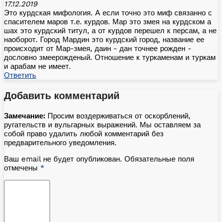
17.12.2019
Это курдская мифология. А если точно это миф связанно с
спасителем маров т.е. курдов. Мар это змея на курдском а
шах это курдский титул, а от курдов перешел к персам, а не
наоборот. Город Мардин это курдский город, название ее
происходит от Мар-змея, даин - дан точнее рожден -
дословно змеерожденый. Отношение к туркаменам и туркам
и арабам не имеет.
Ответить
Добавить комментарий
Замечание:
Просим воздерживаться от оскорблений,
ругательств и вульгарных выражений. Мы оставляем за
собой право удалить любой комментарий без
предварительного уведомления.
Ваш email не будет опубликован. Обязательные поля
отмечены
*