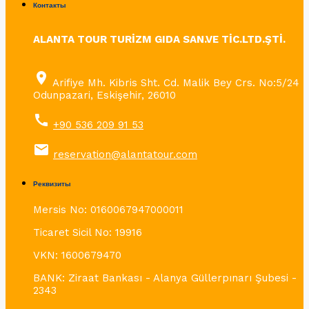
Контакты
ALANTA TOUR TURİZM GIDA SAN.VE TİC.LTD.ŞTİ.
place
Arifiye Mh. Kibris Sht. Cd. Malik Bey Crs. No:5/24
Odunpazari, Eskişehir, 26010
call
+90 536 209 91 53
email
reservation@alantatour.com
Реквизиты
Mersis No: 0160067947000011
Ticaret Sicil No: 19916
VKN: 1600679470
BANK: Ziraat Bankası - Alanya Güllerpınarı Şubesi -
2343