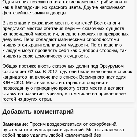
Одни из них похожи на гигантские каменные грибы: почти
как в Каппадокии, но красного цвета. Другие напоминают
фентезийные замки и дворцы.
В легендах и сказаниях местных жителей Востока они
предстают местом обитания пери — сказочных существ
из персидской мифологии, внешне похожих на прекрасных
девушек. Пери обладают магическими способностями
и являются хранительницами мудрости. По отношению
к людям могут проявлять себя как с доброй стороны, так
и являть свою демоническую сущность.
Общая протяженность сказочных долин под Эрзурумом
составляет 62 км. В 2012 году они были включены в список
кандидатов на включение в список Всемирного наследия
ЮНЕСКО. Местные власти стараются сохранить
первозданную природную красоту этого места и делают
ставку на развитие туризма, в том числе на привлечение
гостей из других стран.
Добавить комментарий
Замечание:
Просим воздерживаться от оскорблений,
ругательств и вульгарных выражений. Мы оставляем за
собой право удалить любой комментарий без