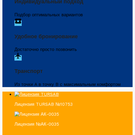
Индивидуальный подход
Подбор оптимальных вариантов
local_activity
Удобное бронирование
Достаточно просто позвонить
flight
Транспорт
Из точки A в точку B с максимальным комфортом
Лицензия TURSAB №10753
Лицензия №АК-0035