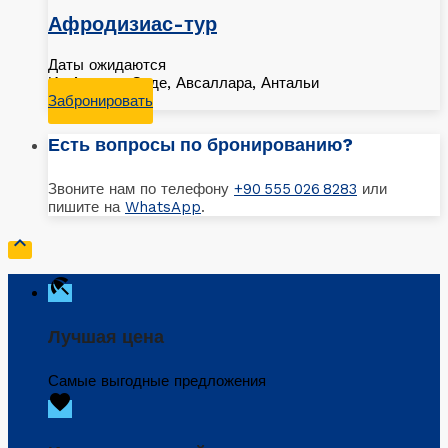
Афродизиас-тур
Даты ожидаются
Из Алании, Сиде, Авсаллара, Антальи
Забронировать
Есть вопросы по бронированию?
Звоните нам по телефону
+90 555 026 8283
или
пишите на
WhatsApp
.

beach_access
Лучшая цена
Самые выгодные предложения
favorite