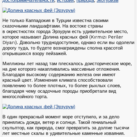
достопримечательности
,
история
,
природа
,
экотуризм
Не только Каппадокия в Турции известна своими
сказочными ландшафтами. На востоке страны
в окрестностях города Эрзурум есть удивительное место,
которое называют Долина красных фей (Kırmızı Periler
Diyarı). Довольно труднодоступное, однако если вы одолели
дорогу туда, то будете вознаграждены сполна красотой
открывшихся взору пейзажей.
Миллионы лет назад там плескалось доисторическое море,
на дне которого накапливались массивные отложения.
Благодаря высокому содержанию железа они имеют
красный цвет. Изменения климата способствовали
появлению то более плотных, то более рыхлых слоев,
благодаря чему осадочные породы приобретали вид
многослойного торта.
В один прекрасный момент море отступило, и за дело
принялись дожди, ветер и солнце. Такой гениальный
скульптор, как природа, смог превратить за долгие тысячи
лет местные скалы в удивительные каменные изваяния.