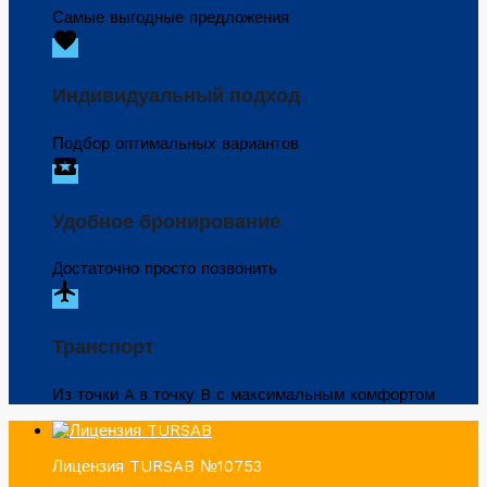
Самые выгодные предложения
favorite
Индивидуальный подход
Подбор оптимальных вариантов
local_activity
Удобное бронирование
Достаточно просто позвонить
flight
Транспорт
Из точки A в точку B с максимальным комфортом
Лицензия TURSAB №10753