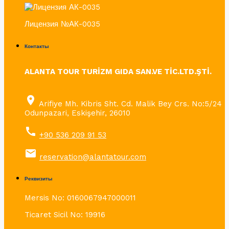
Лицензия №АК-0035
Контакты
ALANTA TOUR TURİZM GIDA SAN.VE TİC.LTD.ŞTİ.
place
Arifiye Mh. Kibris Sht. Cd. Malik Bey Crs. No:5/24
Odunpazari, Eskişehir, 26010
call
+90 536 209 91 53
email
reservation@alantatour.com
Реквизиты
Mersis No: 0160067947000011
Ticaret Sicil No: 19916