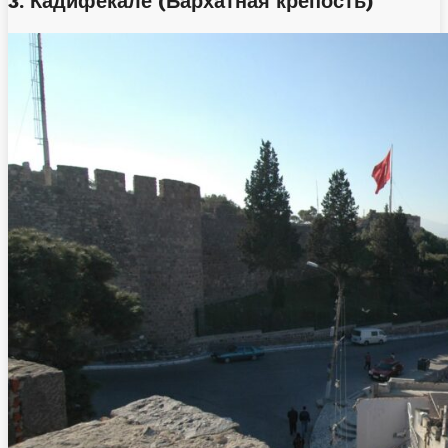
3.⁠ ⁠Кадифекале (Бархатная крепость)