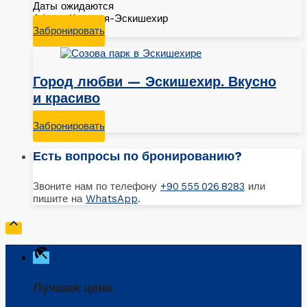
Даты ожидаются
Афьон-Кютахья-Эскишехир
Забронировать
Город любви — Эскишехир. Вкусно
и красиво
Забронировать
Есть вопросы по бронированию?
Звоните нам по телефону
+90 555 026 8283
или
пишите на
WhatsApp
.

beach_access
Лучшая цена