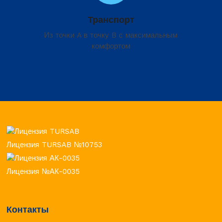
Транспорт
Из точки A в точку B с максимальным
комфортом
Лицензия TURSAB №10753
Лицензия №АК-0035
Контакты