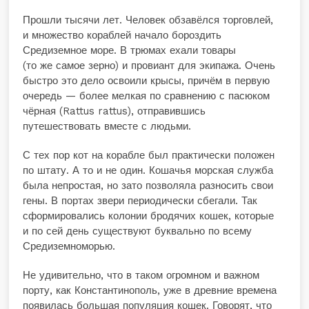
Прошли тысячи лет. Человек обзавёлся торговлей,
и множество кораблей начало бороздить
Средиземное море. В трюмах ехали товары
(то же самое зерно) и провиант для экипажа. Очень
быстро это дело освоили крысы, причём в первую
очередь — более мелкая по сравнению с пасюком
чёрная (Rattus rattus), отправившись
путешествовать вместе с людьми.
С тех пор кот на корабле был практически положен
по штату. А то и не один. Кошачья морская служба
была непростая, но зато позволяла разносить свои
гены. В портах звери периодически сбегали. Так
сформировались колонии бродячих кошек, которые
и по сей день существуют буквально по всему
Средиземноморью.
Не удивительно, что в таком огромном и важном
порту, как Константинополь, уже в древние времена
появилась большая популяция кошек. Говорят, что