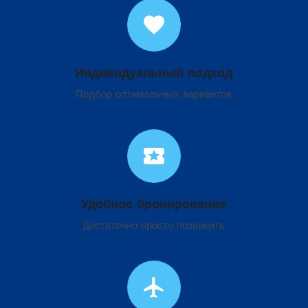
favorite
Индивидуальный подход
Подбор оптимальных вариантов
local_activity
Удобное бронирование
Достаточно просто позвонить
flight