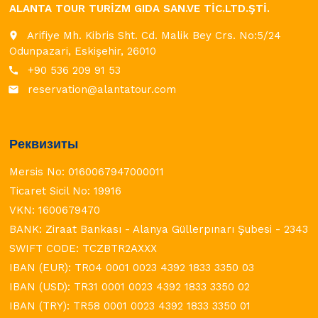
ALANTA TOUR TURİZM GIDA SAN.VE TİC.LTD.ŞTİ.
Arifiye Mh. Kibris Sht. Cd. Malik Bey Crs. No:5/24
place
Odunpazari, Eskişehir, 26010
+90 536 209 91 53
call
reservation@alantatour.com
email
Реквизиты
Mersis No: 0160067947000011
Ticaret Sicil No: 19916
VKN: 1600679470
BANK: Ziraat Bankası - Alanya Güllerpınarı Şubesi - 2343
SWIFT CODE: TCZBTR2AXXX
IBAN (EUR): TR04 0001 0023 4392 1833 3350 03
IBAN (USD): TR31 0001 0023 4392 1833 3350 02
IBAN (TRY): TR58 0001 0023 4392 1833 3350 01