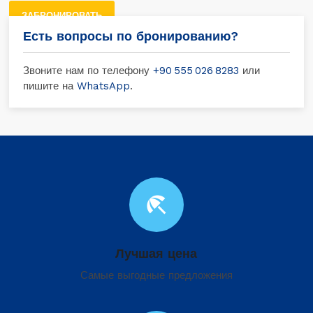
ЗАБРОНИРОВАТЬ
Есть вопросы по бронированию?
Звоните нам по телефону
+90 555 026 8283
или
пишите на
WhatsApp
.
beach_access
Лучшая цена
Самые выгодные предложения