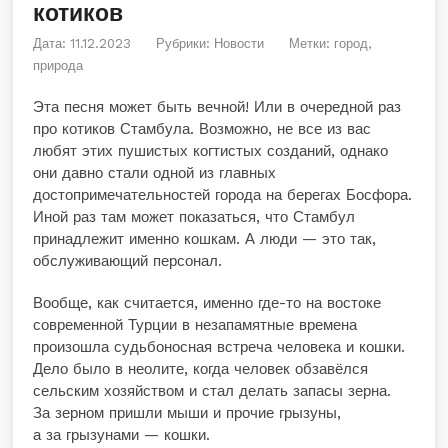
котиков
Дата: 11.12.2023
Рубрики:
Новости
Метки:
город
,
природа
Эта песня может быть вечной! Или в очередной раз
про котиков Стамбула. Возможно, не все из вас
любят этих пушистых когтистых созданий, однако
они давно стали одной из главных
достопримечательностей города на берегах Босфора.
Иной раз там может показаться, что Стамбул
принадлежит именно кошкам. А люди — это так,
обслуживающий персонал.
Вообще, как считается, именно где-то на востоке
современной Турции в незапамятные времена
произошла судьбоносная встреча человека и кошки.
Дело было в неолите, когда человек обзавёлся
сельским хозяйством и стал делать запасы зерна.
За зерном пришли мыши и прочие грызуны,
а за грызунами — кошки.