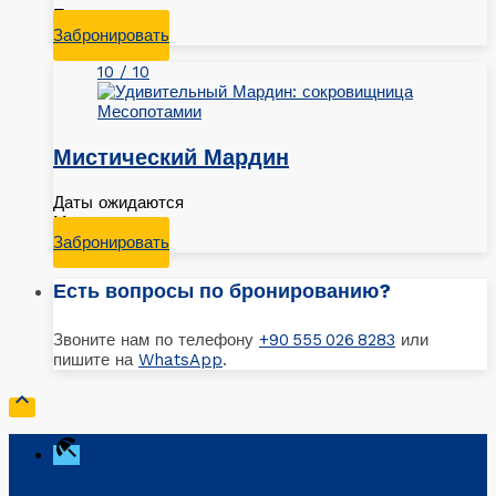
По запросу
Забронировать
10 / 10
Мистический Мардин
Даты ожидаются
Мардин
Забронировать
Есть вопросы по бронированию?
Звоните нам по телефону
+90 555 026 8283
или
пишите на
WhatsApp
.

beach_access