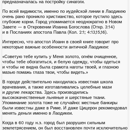
предназначалась на постройку синагоги.
По всей видимости, именно по иудейской линии в Лаодикею
очень рано проникло христианство, которое пустило здесь
глубокие корни. Город упоминается неоднократно в Новом
Завете — в Откровении Иоанна Богослова (Откр. 3:14)
и в Посланиях апостола Павла (Кол. 2:1; 4:13,15,16).
Интересно, что апостол Иоанн в своей книге говорит про
некоторые важные особенности античной Лаодикеи:
«Советую тебе купить у Меня золото, огнём очищенное,
чтобы тебе обогатиться, и белую одежду, чтобы одеться
и чтобы не видна была срамота наготы твоей, и глазною
мазью помажь глаза твои, чтобы видеть.»
В городе действительно находилась известная школа
врачевания, а также изготавливались целебные мази
и другие лекарства. Здесь производились
высококачественные льняные и шерстяные ткани.
Упоминание золота тоже не случайно: местные банкиры
были известны даже в Риме. И даже Цицерон рекомендовал
менять деньги именно в Лаодикеи.
Когда в
60 году н.э. город был разрушен сильным
землетрясением, он был восстановлен почти исключительно