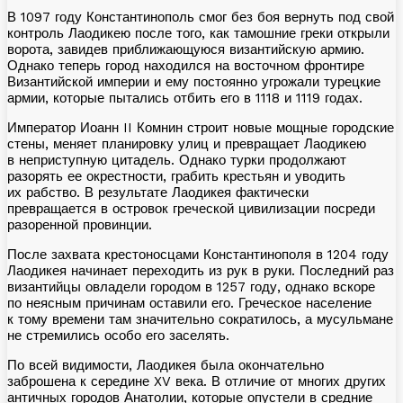
В 1097 году Константинополь смог без боя вернуть под свой
контроль Лаодикею после того, как тамошние греки открыли
ворота, завидев приближающуюся византийскую армию.
Однако теперь город находился на восточном фронтире
Византийской империи и ему постоянно угрожали турецкие
армии, которые пытались отбить его в
1118 и 1119 годах.
Император Иоанн II Комнин строит новые мощные городские
стены, меняет планировку улиц и превращает
Лаодикею
в неприступную цитадель. Однако турки продолжают
разорять ее окрестности, грабить крестьян и уводить
их рабство. В результате Лаодикея фактически
превращается в островок греческой цивилизации посреди
разоренной провинции.
После захвата крестоносцами Константинополя в
1204 году
Лаодикея начинает переходить из рук в руки. Последний раз
византийцы овладели городом в 1257 году, однако вскоре
по неясным причинам оставили его. Греческое население
к тому времени там значительно сократилось, а мусульмане
не стремились особо его заселять.
По всей видимости, Лаодикея была окончательно
заброшена к середине
XV века. В отличие от многих других
античных городов Анатолии, которые опустели в средние