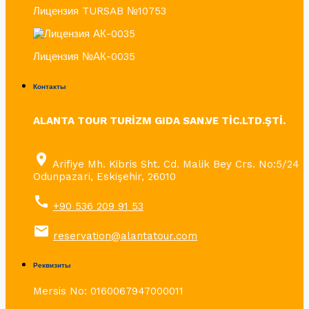
Лицензия TURSAB №10753
Лицензия №АК-0035
Контакты
ALANTA TOUR TURİZM GIDA SAN.VE TİC.LTD.ŞTİ.
place
Arifiye Mh. Kibris Sht. Cd. Malik Bey Crs. No:5/24
Odunpazari, Eskişehir, 26010
call
+90 536 209 91 53
email
reservation@alantatour.com
Реквизиты
Mersis No: 0160067947000011