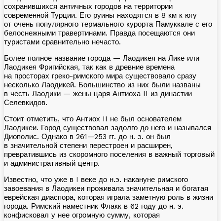
сохранившихся античных городов на территории
современной Турции. Его руины находятся в 8 км к югу
от очень популярного термального курорта Памуккале с его
белоснежными травертинами. Правда посещаются они
туристами сравнительно нечасто.
Более полное название города — Лаодикея
на Лике или
Лаодикея Фригийская, так как в древние времена
на просторах греко-римского мира существовало сразу
несколько Лаодикей. Большинство из них были названы
в честь Лаодики — жены царя Антиоха II из династии
Селевкидов.
Стоит отметить, что
Антиох II не был основателем
Лаодикеи. Город существовал задолго до него и назывался
Диополис. Однако в 261—253 гг. до н. э. он был
в значительной степени перестроен и расширен,
превратившись из скоромного поселения в важный торговый
и административный центр.
Известно, что уже в
I веке до н.э. накануне римского
завоевания в
Лаодикеи проживала значительная и богатая
еврейская диаспора, которая играла заметную роль в жизни
города. Римский наместник Флакк в 62 году до н. э.
конфисковал у нее огромную сумму, которая