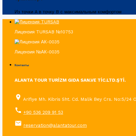
Из точки A в точку B с максимальным комфортом
Лицензия TURSAB №10753
Лицензия №АК-0035
Контакты
ALANTA TOUR TURİZM GIDA SAN.VE TİC.LTD.ŞTİ.
place
Arifiye Mh. Kibris Sht. Cd. Malik Bey Crs. No:5/24 
call
+90 536 209 91 53
email
reservation@alantatour.com