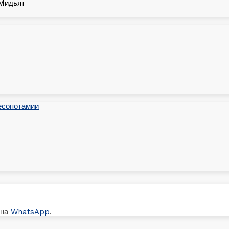
 Мидьят
 на
WhatsApp
.