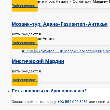
Стамбул-Газиантеп-гора Немрут - Согматар - Мардин-
Забронировать
Мозаик-тур: Адана-Газиантеп-Антакья
Даты ожидаются
Адана-Газиантеп-Антакья
Забронировать
10 / 10
Мистический Мардин
Даты ожидаются
Мардин
Забронировать
Есть вопросы по бронированию?
Звоните нам по телефону
+90 555 026 8283
или пишите