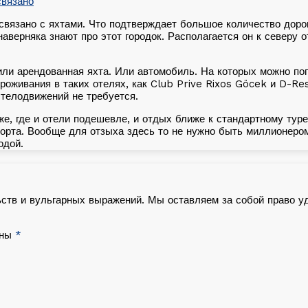
 связано с яхтами. Что подтверждает большое количество доро
, наверняка знают про этот городок. Располагается он к северу
или арендованная яхта. Или автомобиль. На которых можно поп
роживания в таких отелях, как Club Prive Rixos Göcek и D-Re
 телодвижений не требуется.
, где и отели подешевле, и отдых ближе к стандартному туре
рорта. Вообще для отзыха здесь то не нужно быть миллионером
одой.
ьств и вульгарных выражений. Мы оставляем за собой право у
ены
*