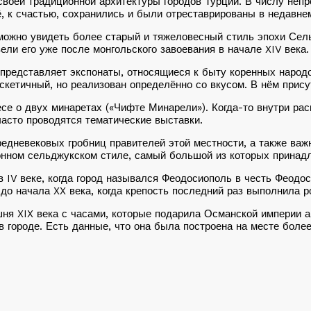
воей традиционной архитектуры городов Турции. В числу неп
ё, к счастью, сохранились и были отреставрированы в недавне
можно увидеть более старый и тяжеловесный стиль эпохи Сел
ли его уже после монгольского завоевания в начале XIV века.
 представляет экспонаты, относящиеся к быту коренных народ
 аскетичный, но реализован определённо со вкусом. В нём при
о двух минаретах («Чифте Минарели»). Когда-то внутри расп
часто проводятся тематические выставки.
редневековых гробниц правителей этой местности, а также ва
онном сельджукском стиле, самый большой из которых принадл
IV веке, когда город назывался Феодосиополь в честь Феодоси
до начала XX века, когда крепость последний раз выполнила 
я XIX века с часами, которые подарила Османской империи ан
 в городе. Есть данные, что она была построена на месте боле