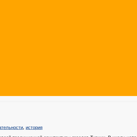
ательности
,
история