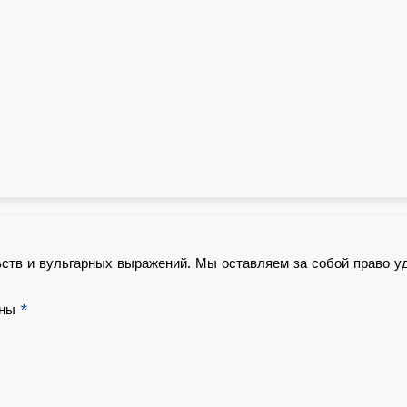
ьств и вульгарных выражений. Мы оставляем за собой право у
ены
*