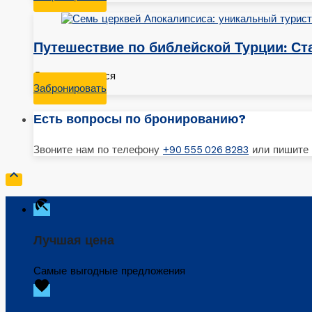
Путешествие по библейской Турции: Ст
Даты ожидаются
Забронировать
Есть вопросы по бронированию?
Звоните нам по телефону
+90 555 026 8283
или пишите

beach_access
Лучшая цена
Самые выгодные предложения
favorite