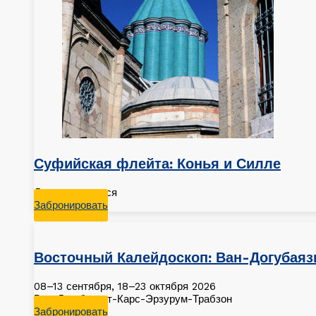
Суфийская флейта: Конья и Силле
Даты ожидаются
Забронировать
Восточный Калейдоскоп: Ван-Догубаяз
08–13 сентября, 18–23 октября 2026
Ван-Догубаязит-Карс-Эрзурум-Трабзон
Забронировать