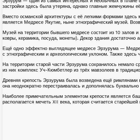
Эрзурум — один из самых интересных и необычных в плане с
застройки здесь была утеряна, однако главные жемчужины е
Вместо османской архитектуры с её легкими формами здесь 
является Медресе Якутие, ныне этнографический музей. Возве
Музей на территории бывшего медресе состоит из 10 залов и
ковры, керамика, посуда, монеты). Декор здания достаточно
Ещё одно эффектно выглядящее медресе Эрзурума — Медресе 
с этнографическим и археологическим уклоном. Также здесь 
На территории старой части Эрзурума сохранилось немало с
из них комплекс Уч-Кюмбетлер из трёх мавзолеев в традици
Древняя крепость Эрзурума была возведена ещё римлянами в 
она неоднократно перестраивалась и дополнялась буквально 
Наиболее примечательным элементом крепости является башн
располагается мечеть XII века, которая считается старейшей