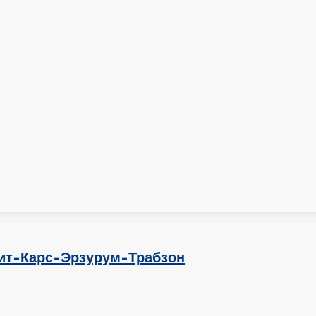
ит-Карс-Эрзурум-Трабзон