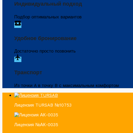
Индивидуальный подход
Подбор оптимальных вариантов
local_activity
Удобное бронирование
Достаточно просто позвонить
flight
Транспорт
Из точки A в точку B с максимальным комфортом
Лицензия TURSAB №10753
Лицензия №АК-0035