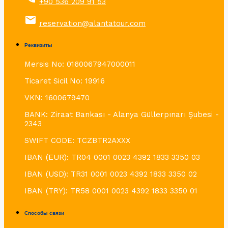
+90 536 209 91 53
email
reservation@alantatour.com
Реквизиты
Mersis No: 0160067947000011
Ticaret Sicil No: 19916
VKN: 1600679470
BANK: Ziraat Bankası - Alanya Güllerpınarı Şubesi -
2343
SWIFT CODE: TCZBTR2AXXX
IBAN (EUR): TR04 0001 0023 4392 1833 3350 03
IBAN (USD): TR31 0001 0023 4392 1833 3350 02
IBAN (TRY): TR58 0001 0023 4392 1833 3350 01
Способы связи