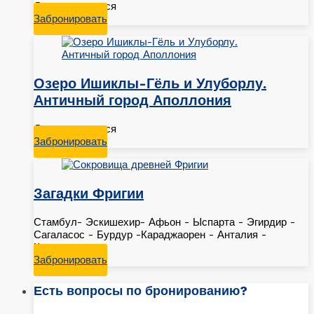
Даты ожидаются
Забронировать
Озеро Ишиклы-Гёль и Улуборлу.
Античный город Аполлония
Даты ожидаются
Забронировать
Загадки Фригии
Стамбул- Эскишехир- Афьон - Ыспарта - Эгирдир -
Сагаласос - Бурдур -Караджаорен - Анталия -
Калеичи
Забронировать
Есть вопросы по бронированию?