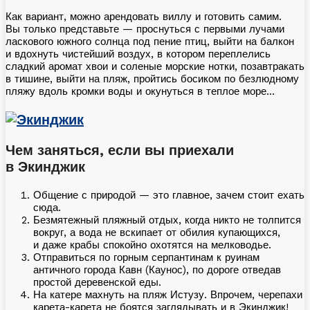
Как вариант, можно арендовать виллу и готовить самим.
Вы только представьте — проснуться с первыми лучами
ласкового южного солнца под пение птиц, выйти на балкон
и вдохнуть чистейший воздух, в котором переплелись
сладкий аромат хвои и соленые морские нотки, позавтракать
в тишине, выйти на пляж, пройтись босиком по безлюдному
пляжу вдоль кромки воды и окунуться в теплое море…
Чем заняться, если вы приехали
в Экинджик
Общение с природой — это главное, зачем стоит ехать
сюда.
Безмятежный пляжный отдых, когда никто не толпится
вокруг, а вода не вскипает от обилия купающихся,
и даже крабы спокойно охотятся на мелководье.
Отправиться по горным серпантинам к руинам
античного города Кавн (Каунос), по дороге отведав
простой деревенской еды.
На катере махнуть на пляж Истузу. Впрочем, черепахи
карета-карета не боятся заглядывать и в Экинджик!