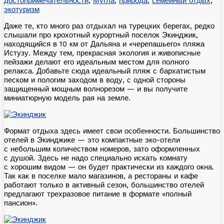
достопримечательности
,
Мугла
,
природа
,
семейный отдых
,
экотуризм
Даже те, кто много раз отдыхал на турецких берегах, редко
слышали про крохотный курортный поселок Экинджик,
находящийся в 10 км от Дальяна и «черепашьего» пляжа
Истузу. Между тем, прекрасная экология и живописные
пейзажи делают его идеальным местом для полного
релакса. Добавьте сюда идеальный пляж с бархатистым
песком и пологим заходом в воду, с одной стороны
защищенный мощным волнорезом — и вы получите
миниатюрную модель рая на земле.
Формат отдыха здесь имеет свои особенности. Большинство
отелей в Экинджике — это компактные эко-отели
с небольшим количеством номеров, зато оформленных
с душой. Здесь не надо специально искать комнату
с хорошим видом — он будет практически из каждого окна.
Так как в поселке мало магазинов, а рестораны и кафе
работают только в активный сезон, большинство отелей
предлагают трехразовое питание в формате «полный
пансион».