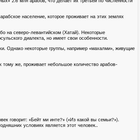
ых» 2.6 млн арабов, что делает их третьей по численности
 арабское население, которое проживает на этих землях
ибо на северо-левантийском (Хатай). Некоторые
ульского диалекта, но имеет свои особенности.
ки. Однако некоторые группы, например «махалми», живущие
 к тому же, проживает небольшое количество арабов-
ек говорит: «Бейт ми инте?» («Из какой вы семьи?»).
годняшних условиях является этот человек..