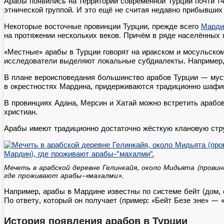
Арабы появились на территории современной Турции почти 140
этнической группой. И это ещё не считая недавно прибывших
Некоторые восточные провинции Турции, прежде всего
Марди
на протяжении нескольких веков. Причём в ряде населённых 
«Местные» арабы в Турции говорят на иракском и мосульском 
исследователи выделяют локальные субдиалекты. Например, 
В плане вероисповедания большинство арабов Турции — мусу
в окрестностях Мардина, придерживаются традиционно шафиит
В провинциях Адана, Мерсин и Хатай можно встретить арабов
христиан.
Арабы имеют традиционно достаточно жёсткую клановую стру
Мечеть в арабской деревне Гелинкайя, около Мидьята (провин
где проживают арабы-«махалми».
Например, арабы в Мардине известны по системе бейт (дом, с
По ответу, который он получает (пример: «Бейт Безе эне» — 
История появления арабов в Турции