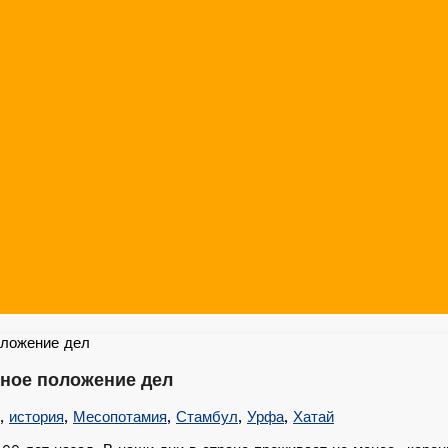
нное положение дел
,
история
,
Месопотамия
,
Стамбул
,
Урфа
,
Хатай