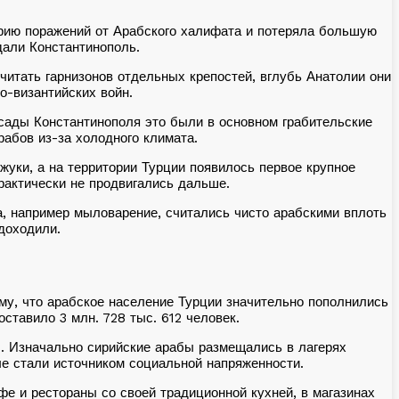
серию поражений от Арабского халифата и потеряла большую
дали Константинополь.
итать гарнизонов отдельных крепостей, вглубь Анатолии они
о-византийских войн.
осады Константинополя это были в основном грабительские
абов из-за холодного климата.
жуки, а на территории Турции появилось первое крупное
рактически не продвигались дальше.
, например мыловарение, считались чисто арабскими вплоть
 доходили.
му, что арабское население Турции значительно пополнились
ставило 3 млн. 728 тыс. 612 человек.
). Изначально сирийские арабы размещались в лагерях
ые стали источником социальной напряженности.
фе и рестораны со своей традиционной кухней, в магазинах