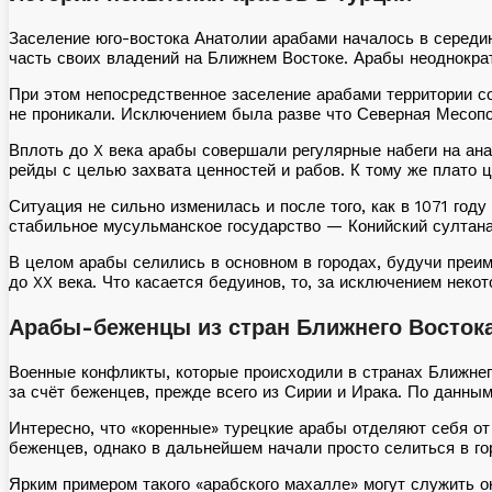
Заселение юго-востока Анатолии арабами началось в середин
часть своих владений на Ближнем Востоке. Арабы неоднокра
При этом непосредственное заселение арабами территории со
не проникали. Исключением была разве что Северная Месопо
Вплоть до X века арабы совершали регулярные набеги на ан
рейды с целью захвата ценностей и рабов. К тому же плато 
Ситуация не сильно изменилась и после того, как в 1071 год
стабильное мусульманское государство — Конийский султана
В целом арабы селились в основном в городах, будучи преи
до XX века. Что касается бедуинов, то, за исключением неко
Арабы-беженцы из стран Ближнего Восток
Военные конфликты, которые происходили в странах Ближнего
за счёт беженцев, прежде всего из Сирии и Ирака. По данным
Интересно, что «коренные» турецкие арабы отделяют себя от
беженцев, однако в дальнейшем начали просто селиться в го
Ярким примером такого «арабского махалле» могут служить о