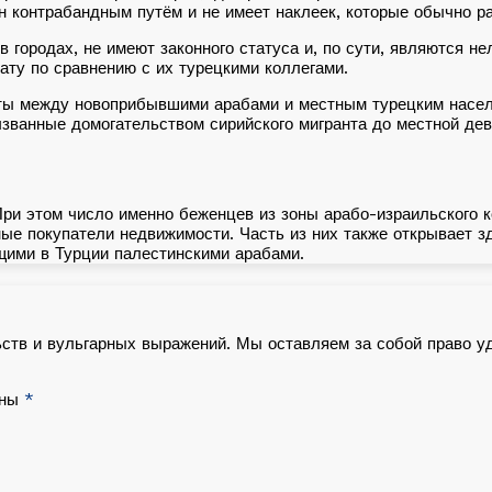
ён контрабандным путём и не имеет наклеек, которые обычно 
 городах, не имеют законного статуса и, по сути, являются н
ату по сравнению с их турецкими коллегами.
ты между новоприбывшими арабами и местным турецким насел
званные домогательством сирийского мигранта до местной дев
При этом число именно беженцев из зоны арабо-израильского к
е покупатели недвижимости. Часть из них также открывает зд
щими в Турции палестинскими арабами.
ьств и вульгарных выражений. Мы оставляем за собой право у
ены
*