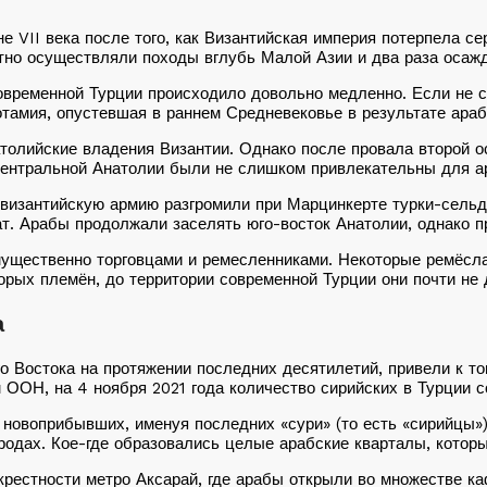
е VII века после того, как Византийская империя потерпела 
тно осуществляли походы вглубь Малой Азии и два раза осаж
временной Турции происходило довольно медленно. Если не сч
тамия, опустевшая в раннем Средневековье в результате араб
атолийские владения Византии. Однако после провала второй 
центральной Анатолии были не слишком привлекательны для ар
у византийскую армию разгромили при Марцинкерте турки-сельд
т. Арабы продолжали заселять юго-восток Анатолии, однако п
мущественно торговцами и ремесленниками. Некоторые ремёсла
торых племён, до территории современной Турции они почти не
а
 Востока на протяжении последних десятилетий, привели к то
 ООН, на 4 ноября 2021 года количество сирийских в Турции со
 новоприбывших, именуя последних «сури» (то есть «сирийцы»
родах. Кое-где образовались целые арабские кварталы, котор
крестности метро Аксарай, где арабы открыли во множестве ка