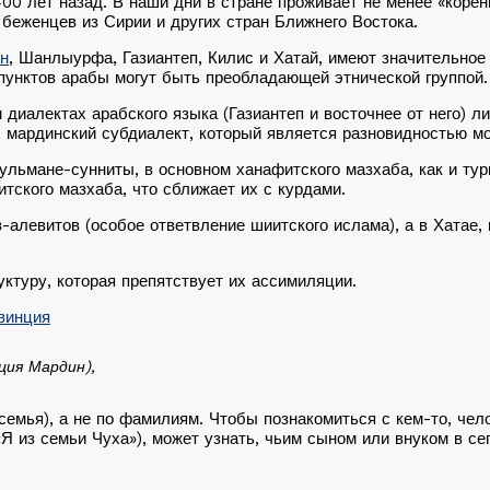
0 лет назад. В наши дни в стране проживает не менее «коренн
 беженцев из Сирии и других стран Ближнего Востока.
н
, Шанлыурфа, Газиантеп, Килис и Хатай, имеют значительное
пунктов арабы могут быть преобладающей этнической группой.
диалектах арабского языка (Газиантеп и восточнее от него) л
мардинский субдиалект, который является разновидностью мос
льмане-сунниты, в основном ханафитского мазхаба, как и тур
ского мазхаба, что сближает их с курдами.
-алевитов (особое ответвление шиитского ислама), а в Хатае,
ктуру, которая препятствует их ассимиляции.
ция Мардин),
емья), а не по фамилиям. Чтобы познакомиться с кем-то, челов
«Я из семьи Чуха»), может узнать, чьим сыном или внуком в се