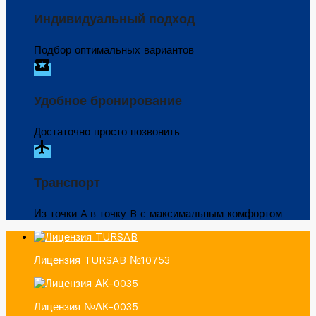
Индивидуальный подход
Подбор оптимальных вариантов
local_activity
Удобное бронирование
Достаточно просто позвонить
flight
Транспорт
Из точки A в точку B с максимальным комфортом
Лицензия TURSAB №10753
Лицензия №АК-0035