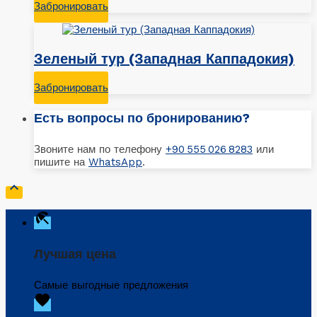
Забронировать
Зеленый тур (Западная Каппадокия)
Забронировать
Есть вопросы по бронированию?
Звоните нам по телефону
+90 555 026 8283
или
пишите на
WhatsApp
.

beach_access
Лучшая цена
Самые выгодные предложения
favorite