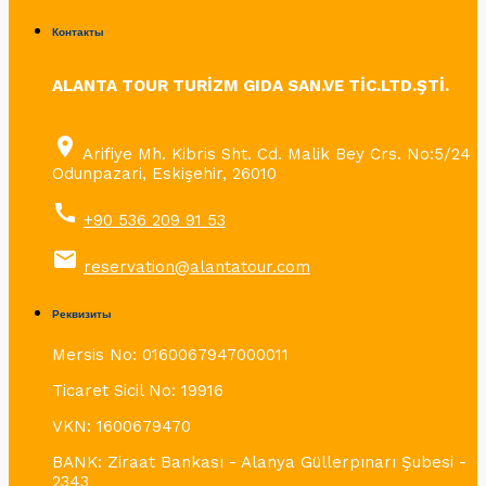
Контакты
ALANTA TOUR TURİZM GIDA SAN.VE TİC.LTD.ŞTİ.
place
Arifiye Mh. Kibris Sht. Cd. Malik Bey Crs. No:5/24
Odunpazari, Eskişehir, 26010
call
+90 536 209 91 53
email
reservation@alantatour.com
Реквизиты
Mersis No: 0160067947000011
Ticaret Sicil No: 19916
VKN: 1600679470
BANK: Ziraat Bankası - Alanya Güllerpınarı Şubesi -
2343