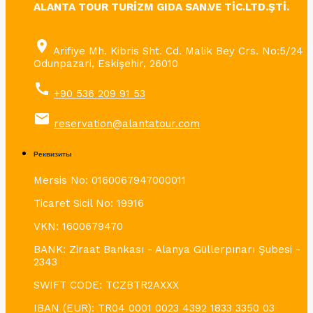
ALANTA TOUR TURİZM GIDA SAN.VE TİC.LTD.ŞTİ.
place
Arifiye Mh. Kibris Sht. Cd. Malik Bey Crs. No:5/24
Odunpazari, Eskişehir, 26010
call
+90 536 209 91 53
email
reservation@alantatour.com
Реквизиты
Mersis No: 0160067947000011
Ticaret Sicil No: 19916
VKN: 1600679470
BANK: Ziraat Bankası - Alanya Güllerpınarı Şubesi -
2343
SWIFT CODE: TCZBTR2AXXX
IBAN (EUR): TR04 0001 0023 4392 1833 3350 03