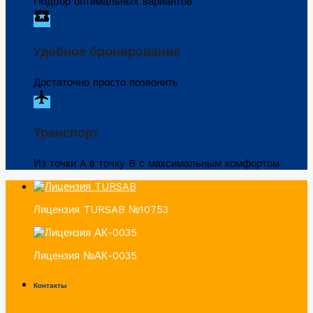
Подбор оптимальных вариантов
local_activity
Удобное бронирование
Достаточно просто позвонить
flight
Транспорт
Из точки A в точку B с максимальным комфортом
Лицензия TURSAB №10753
Лицензия №АК-0035
Контакты