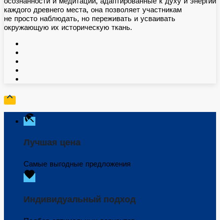
осознанности и медитации, адаптированные к духу и энергии
каждого древнего места, она позволяет участникам
не просто наблюдать, но переживать и усваивать
окружающую их историческую ткань.

beach_access
Лучшая цена
Самые выгодные предложения
favorite
Индивидуальный подход