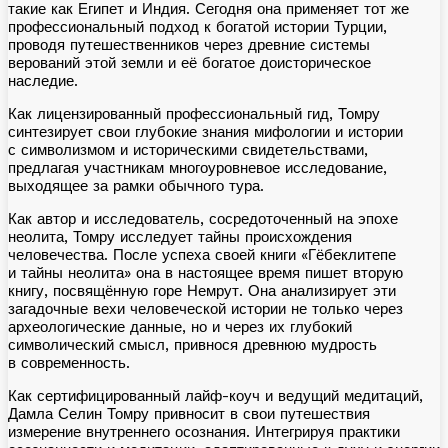
такие как Египет и Индия. Сегодня она применяет тот же
профессиональный подход к богатой истории Турции,
проводя путешественников через древние системы
верований этой земли и её богатое доисторическое
наследие.
Как лицензированный профессиональный гид, Томру
синтезирует свои глубокие знания мифологии и истории
с символизмом и историческими свидетельствами,
предлагая участникам многоуровневое исследование,
выходящее за рамки обычного тура.
Как автор и исследователь, сосредоточенный на эпохе
неолита, Томру исследует тайны происхождения
человечества. После успеха своей книги «Гёбеклитепе
и тайны неолита» она в настоящее время пишет вторую
книгу, посвящённую горе Немрут. Она анализирует эти
загадочные вехи человеческой истории не только через
археологические данные, но и через их глубокий
символический смысл, привнося древнюю мудрость
в современность.
Как сертифицированный лайф-коуч и ведущий медитаций,
Дамла Селин Томру привносит в свои путешествия
измерение внутреннего осознания. Интегрируя практики