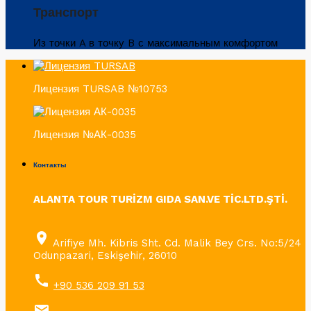
Транспорт
Из точки A в точку B с максимальным комфортом
Лицензия TURSAB №10753
Лицензия №АК-0035
Контакты
ALANTA TOUR TURİZM GIDA SAN.VE TİC.LTD.ŞTİ.
place
Arifiye Mh. Kibris Sht. Cd. Malik Bey Crs. No:5/24
Odunpazari, Eskişehir, 26010
call
+90 536 209 91 53
email