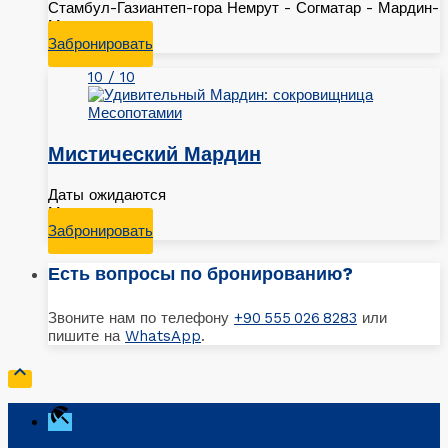
Стамбул-Газиантеп-гора Немрут - Согматар - Мардин-
Мидьят
Забронировать
10 / 10
Мистический Мардин
Даты ожидаются
Мардин
Забронировать
Есть вопросы по бронированию?
Звоните нам по телефону
+90 555 026 8283
или
пишите на
WhatsApp
.

beach_access