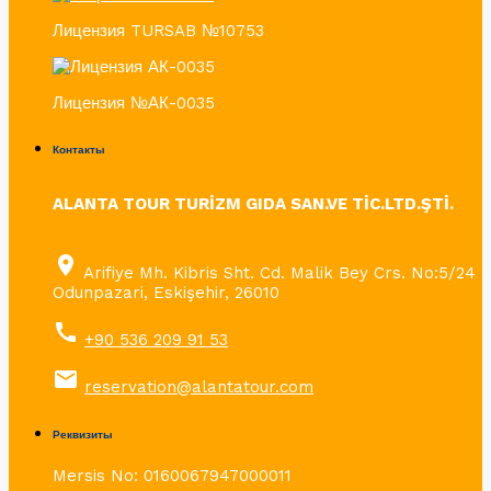
Лицензия TURSAB №10753
Лицензия №АК-0035
Контакты
ALANTA TOUR TURİZM GIDA SAN.VE TİC.LTD.ŞTİ.
place
Arifiye Mh. Kibris Sht. Cd. Malik Bey Crs. No:5/24
Odunpazari, Eskişehir, 26010
call
+90 536 209 91 53
email
reservation@alantatour.com
Реквизиты
Mersis No: 0160067947000011