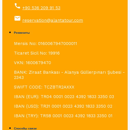
call
+90 536 209 91 53
email
reservation@alantatour.com
Реквизиты
Mersis No: 0160067947000011
Ticaret Sicil No: 19916
VKN: 1600679470
BANK: Ziraat Bankası - Alanya Güllerpınarı Şubesi -
2343
SWIFT CODE: TCZBTR2AXXX
IBAN (EUR): TR04 0001 0023 4392 1833 3350 03
IBAN (USD): TR31 0001 0023 4392 1833 3350 02
IBAN (TRY): TR58 0001 0023 4392 1833 3350 01
Способы связи