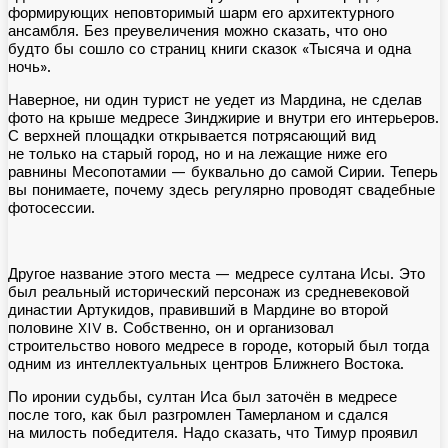
формирующих неповторимый шарм его архитектурного
ансамбля. Без преувеличения можно сказать, что оно
будто бы сошло со страниц книги сказок «Тысяча и одна
ночь».
Наверное, ни один турист не уедет из Мардина, не сделав
фото на крыше медресе Зинджирие и внутри его интерьеров.
С верхней площадки открывается потрясающий вид
не только на старый город, но и на лежащие ниже его
равнины Месопотамии — буквально до самой Сирии. Теперь
вы понимаете, почему здесь регулярно проводят свадебные
фотосессии.
Другое название этого места — медресе султана Исы. Это
был реальный исторический персонаж из средневековой
династии Артукидов, правивший в Мардине во второй
половине XIV в. Собственно, он и организовал
строительство нового медресе в городе, который был тогда
одним из интеллектуальных центров Ближнего Востока.
По иронии судьбы, султан Иса был заточён в медресе
после того, как был разгромлен Тамерланом и сдался
на милость победителя. Надо сказать, что Тимур проявил