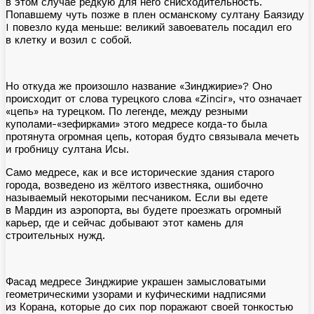
в этом случае редкую для него снисходительность.
Попавшему чуть позже в плен османскому султану Баязиду
I повезло куда меньше: великий завоеватель посадил его
в клетку и возил с собой.
Но откуда же произошло название «Зинджирие»? Оно
происходит от слова турецкого слова «Zincir», что означает
«цепь» на турецком. По легенде, между резными
куполами-«зефирками» этого медресе когда-то была
протянута огромная цепь, которая будто связывала мечеть
и гробницу султана Исы.
Само медресе, как и все исторические здания старого
города, возведено из жёлтого известняка, ошибочно
называемый некоторыми песчаником. Если вы едете
в Мардин из аэропорта, вы будете проезжать огромный
карьер, где и сейчас добывают этот камень для
строительных нужд.
Фасад медресе Зинджирие украшен замысловатыми
геометрическими узорами и куфическими надписями
из Корана, которые до сих пор поражают своей тонкостью